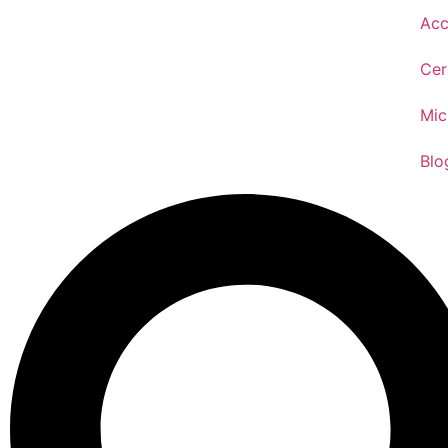
Acc
Cer
Mic
Blo