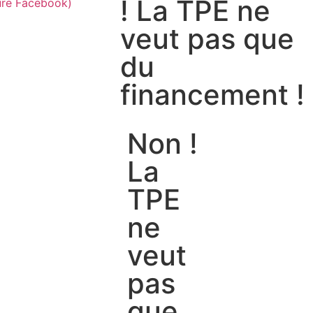
! La TPE ne
veut pas que
du
financement !
Non !
La
TPE
ne
veut
pas
que